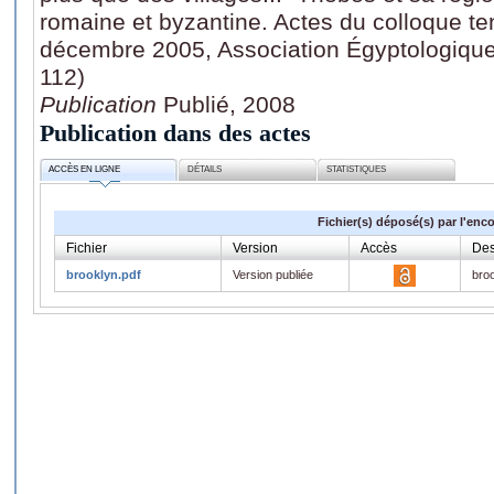
romaine et byzantine. Actes du colloque ten
décembre 2005, Association Égyptologique
112)
Publication
Publié, 2008
Publication dans des actes
ACCÈS EN LIGNE
DÉTAILS
STATISTIQUES
Fichier(s) déposé(s) par l'enc
Fichier
Version
Accès
Des
brooklyn.pdf
Version publiée
bro