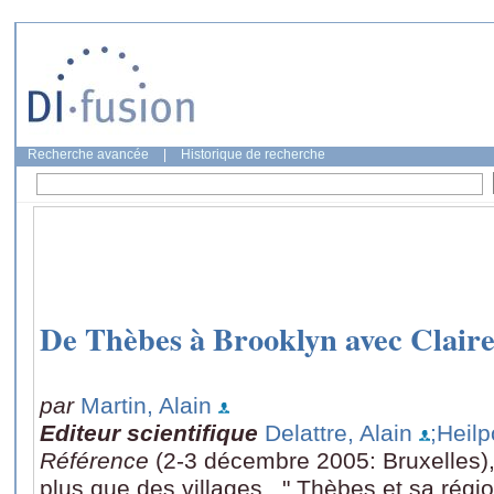
Recherche avancée
|
Historique de recherche
De Thèbes à Brooklyn avec Clair
par
Martin, Alain
Editeur scientifique
Delattre, Alain
;Heilp
Référence
(2-3 décembre 2005: Bruxelles),
plus que des villages..." Thèbes et sa régi