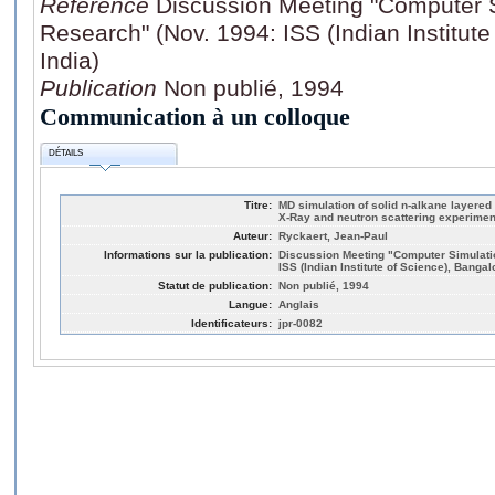
Référence
Discussion Meeting "Computer S
Research" (Nov. 1994: ISS (Indian Institute
India)
Publication
Non publié, 1994
Communication à un colloque
DÉTAILS
Titre:
MD simulation of solid n-alkane layered 
X-Ray and neutron scattering experimen
Auteur:
Ryckaert, Jean-Paul
Informations sur la publication:
Discussion Meeting "Computer Simulatio
ISS (Indian Institute of Science), Bangalo
Statut de publication:
Non publié, 1994
Langue:
Anglais
Identificateurs:
jpr-0082