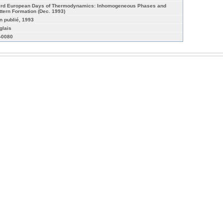
ird European Days of Thermodynamics: Inhomogeneous Phases and
ttern Formation (Dec. 1993)
n publié, 1993
glais
r-0080