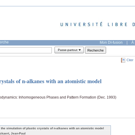
herche
Mon DI-fusion
|
À 
Passe-partout
Citer
rystals of n-alkanes with an atomistic model
odynamics: Inhomogeneous Phases and Pattern Formation (Dec. 1993)
 the simulation of plastic crystals of n-alkanes with an atomistic model
ckaert, Jean-Paul