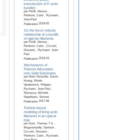
transduction of F-actin
bundles
par Perilli, Alessia ,
Pierleoni, Carlo , Ryckaert,
Jean-Paul
2019-05
Publication
On the force-velocity
relationship of a bundle
of rigid bio-filaments
par Perilli, Alessia ,
Pierleoni, Carlo , Ciccotti,
Giovanni , Ryckaert, Jean-
Paul
2018-03
Publication
Mechanisms of
Polymer Adsorption
onto Solid Substrates
par Nieto Simavilla, David ,
Huang, Weide ,
Vandestrick, Philippe ,
Ryckaert, Jean-Paul ,
Sferrazza, Michele ,
Napolitano, Simone
2017-09
Publication
Particle-based
modeling of living actin
filaments in an optical
trap
par Hunt, Thomas T.A. ,
Mogurampelly, Santosh ,
Ciccotti, Giovanni ,
Pierleoni, Carlo , Ryckaert,