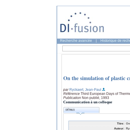
Recherche avancée
|
Historique de rec
On the simulation of plastic c
par
Ryckaert, Jean-Paul
Référence
Third European Days of Therm
Publication
Non publié, 1993
Communication à un colloque
DÉTAILS
Titre:
On
Auteur:
Ry