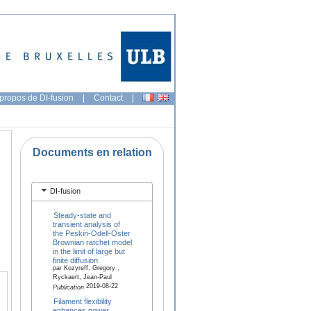
propos de DI-fusion
|
Contact
|
Documents en relation
DI-fusion
Steady-state and
transient analysis of
the Peskin-Odell-Oster
Brownian ratchet model
in the limit of large but
finite diffusion
par Kozyreff, Gregory ,
Ryckaert, Jean-Paul
2019-08-22
Publication
Filament flexibility
enhances power