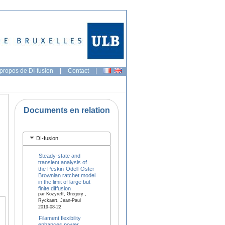
propos de DI-fusion
|
Contact
|
Documents en relation
DI-fusion
Steady-state and
transient analysis of
the Peskin-Odell-Oster
Brownian ratchet model
in the limit of large but
finite diffusion
par Kozyreff, Gregory ,
Ryckaert, Jean-Paul
2019-08-22
Filament flexibility
enhances power