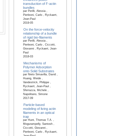
transduction of F-actin
bundles
par Perilli, Alessia ,
Pierleoni, Carlo , Ryckaert,
Jean-Paul
2019-05
On the force-velocity
relationship of a bundle
of rigid bio-filaments
par Perilli, Alessia ,
Pierleoni, Carlo , Ciccotti,
Giovanni , Ryckaert, Jean-
Paul
2018-03
Mechanisms of
Polymer Adsorption
onto Solid Substrates
par Nieto Simavilla, David ,
Huang, Weide ,
Vandestrick, Philippe ,
Ryckaert, Jean-Paul ,
Sferrazza, Michele ,
Napolitano, Simone
2017-09
Particle-based
modeling of living actin
filaments in an optical
trap
par Hunt, Thomas T.A. ,
Mogurampelly, Santosh ,
Ciccotti, Giovanni ,
Pierleoni, Carlo , Ryckaert,