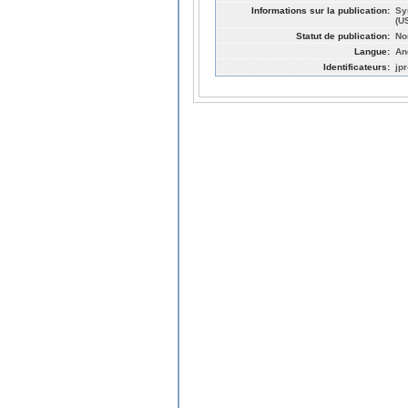
Informations sur la publication:
Sy
(U
Statut de publication:
No
Langue:
An
Identificateurs:
jp