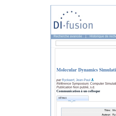
Recherche avancée
|
Historique de rec
Molecular Dynamics Simulatio
par
Ryckaert, Jean-Paul
Référence
Symposium: Computer Simulati
Publication
Non publié, s.d.
Communication à un colloque
DÉTAILS
Titre:
Mo
Auteur:
Ry