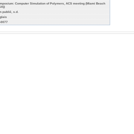
mposium: Computer Simulation of Polymers, ACS meeting (Miami Beach
SA))
n publié, s.d.
glais
r-0077