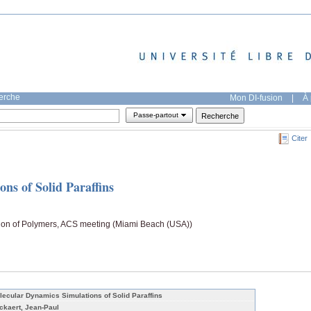
herche
Mon DI-fusion
|
À 
Passe-partout
Citer
ns of Solid Paraffins
on of Polymers, ACS meeting (Miami Beach (USA))
lecular Dynamics Simulations of Solid Paraffins
ckaert, Jean-Paul