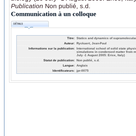
Publication
Non publié, s.d.
Communication à un colloque
DÉTAILS
Titre:
Statics and dynamics of supramolecula
Auteur:
Ryckaert, Jean-Paul
Informations sur la publication:
International school of solid state phy
simulations in condensed matter from ma
July -1 August 2005: Erice, Italy)
Statut de publication:
Non publié, s.d.
Langue:
Anglais
Identificateurs:
jpr-0075