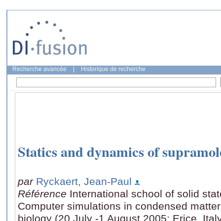
Recherche avancée
|
Historique de recherche
Statics and dynamics of supramol
par
Ryckaert, Jean-Paul
Référence
International school of solid sta
Computer simulations in condensed matter 
biology (20 July -1 August 2005: Erice, Ital