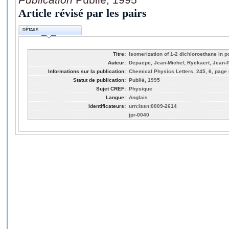
Article révisé par les pairs
DÉTAILS
Titre:
Isomerization of 1-2 dichloroethane in p
Auteur:
Depaepe, Jean-Michel; Ryckaert, Jean-
Informations sur la publication:
Chemical Physics Letters, 245, 6, page 
Statut de publication:
Publié, 1995
Sujet CREF:
Physique
Langue:
Anglais
Identificateurs:
urn:issn:0009-2614
jpr-0040