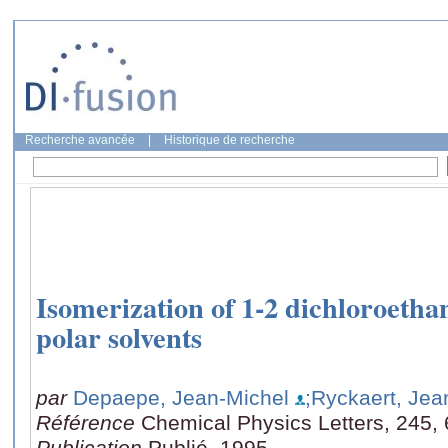
Recherche avancée
|
Historique de recherche
Isomerization of 1-2 dichloroetha
polar solvents
par
Depaepe, Jean-Michel
;Ryckaert, Jea
Référence
Chemical Physics Letters, 245, 
Publication
Publié, 1995