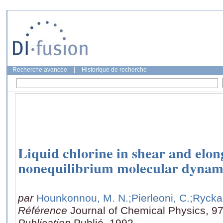
Recherche avancée
|
Historique de recherche
Liquid chlorine in shear and elon
nonequilibrium molecular dynami
par
Hounkonnou, M. N.
;Pierleoni, C.
;Rycka
Référence
Journal of Chemical Physics, 97
Publication
Publié, 1992