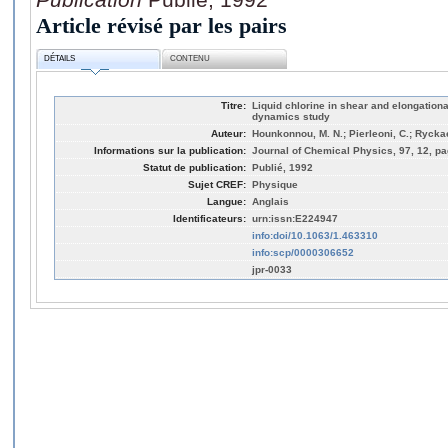
Article révisé par les pairs
DÉTAILS
CONTENU
Titre:
Liquid chlorine in shear and elongation
dynamics study
Auteur:
Hounkonnou, M. N.; Pierleoni, C.; Rycka
Informations sur la publication:
Journal of Chemical Physics, 97, 12, pa
Statut de publication:
Publié, 1992
Sujet CREF:
Physique
Langue:
Anglais
Identificateurs:
urn:issn:E224947
info:doi/10.1063/1.463310
info:scp/0000306652
jpr-0033