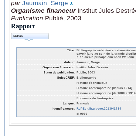
par
Jaumain, Serge
Organisme financeur
Institut Jules Destré
Publication
Publié, 2003
Rapport
DÉTAILS
Titre:
Bibliographie sélective et raisonnée sur 
savoir-faire au sein de la grande distri
XIXe siècle principalement en Wallonie 
Auteur:
Jaumain, Serge
Organisme financeur:
Institut Jules Destrée
Statut de publication:
Publié, 2003
Sujet CREF:
Bibliographie
Histoire économique
Histoire contemporaine [depuis 1914]
Histoire contemporaine [de 1800 a 1914
Economie de l'entreprise
Langue:
Français
Identificateurs:
RePEc:ulb:ulbeco:2013/41734
sj-0099