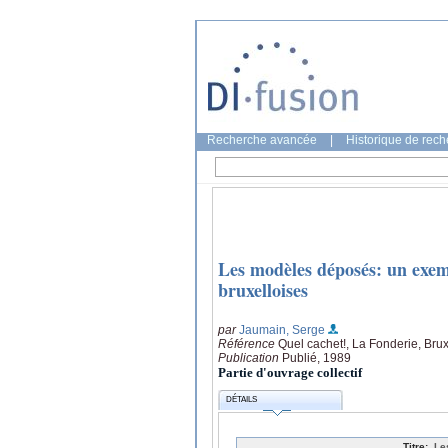
Recherche avancée
|
Historique de rec
Les modèles déposés: un exem
bruxelloises
par
Jaumain, Serge
Référence
Quel cachet!, La Fonderie, Brux
Publication
Publié, 1989
Partie d'ouvrage collectif
DÉTAILS
Titre:
Le