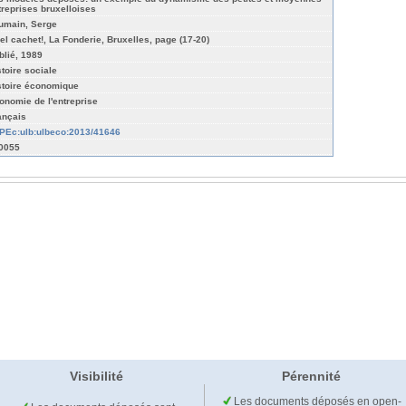
treprises bruxelloises
umain, Serge
el cachet!, La Fonderie, Bruxelles, page (17-20)
blié, 1989
stoire sociale
stoire économique
onomie de l'entreprise
ançais
PEc:ulb:ulbeco:2013/41646
-0055
Visibilité
Pérennité
Les documents déposés en open-