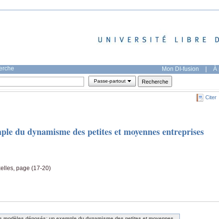
herche
Mon DI-fusion
|
À 
Passe-partout
Citer
ple du dynamisme des petites et moyennes entreprises
elles, page (17-20)
s modèles déposés: un exemple du dynamisme des petites et moyennes