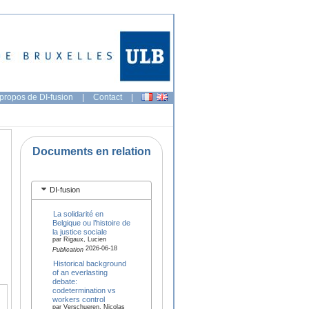
propos de DI-fusion
|
Contact
|
Documents en relation
DI-fusion
La solidarité en
Belgique ou l’histoire de
la justice sociale
par Rigaux, Lucien
2026-06-18
Publication
Historical background
of an everlasting
debate:
codetermination vs
workers control
par Verschueren, Nicolas