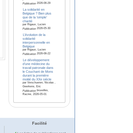
2026-06-29
Publication
La solidarité en
Belgique ? Bien plus
que de la ‘simple’
charité
par Rigaux, Lucien
2026-05-30
Publication
L’évolution de la
solidarité
interpersonnelle en
Belgique
par Rigaux, Lucien
2026-06-22
Publication
Le développement
d’une médecine du
travail patronale dans
le Couchant de Mons
durant la première
moitié du XXe siècle
par Verschueren, Nicolas ,
Geerkens, Eric
bruxelles,
Publication
Racine, 2026-05-01
Facilité