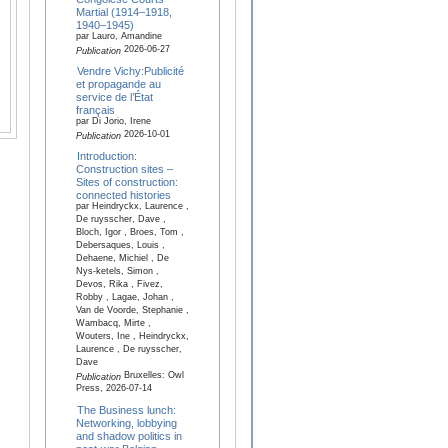
Martial (1914–1918,
1940–1945)
par Lauro, Amandine
2026-06-27
Publication
Vendre Vichy:Publicité
et propagande au
service de l’État
français
par Di Jorio, Irene
2026-10-01
Publication
Introduction:
Construction sites –
Sites of construction:
connected histories
par Heindryckx, Laurence ,
De ruysscher, Dave ,
Bloch, Igor , Broes, Tom ,
Debersaques, Louis ,
Dehaene, Michiel , De
Nys-ketels, Simon ,
Devos, Rika , Fivez,
Robby , Lagae, Johan ,
Van de Voorde, Stephanie ,
Wambacq, Mirte ,
Wouters, Ine , Heindryckx,
Laurence , De ruysscher,
Dave
Bruxelles: Owl
Publication
Press, 2026-07-14
The Business lunch:
Networking, lobbying
and shadow politics in