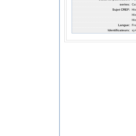
series:
Ca
Sujet CREF:
Hi
Hi
His
Langue:
Fr
Identificateurs:
sj