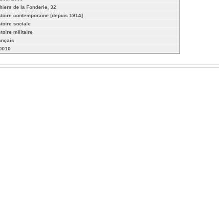
hiers de la Fonderie, 32
stoire contemporaine [depuis 1914]
stoire sociale
toire militaire
ançais
-0010