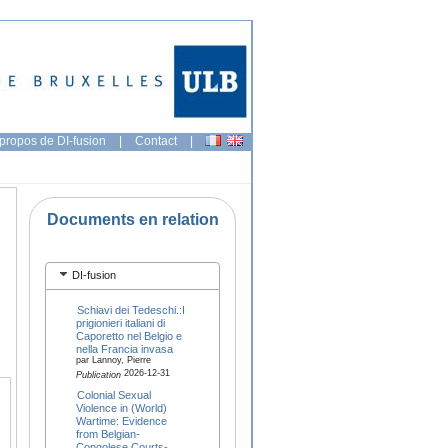
propos de DI-fusion
|
Contact
|
Documents en relation
DI-fusion
Schiavi dei Tedeschi.:I
prigionieri italiani di
Caporetto nel Belgio e
nella Francia invasa
par Lannoy, Pierre
2026-12-31
Publication
Colonial Sexual
Violence in (World)
Wartime: Evidence
from Belgian-
Congolese Courts-