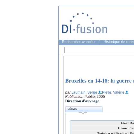
Recherche avancée
|
Historique de rec
Bruxelles en 14-18: la guerre
par
Jaumain, Serge
;Piette, Valérie
Publication
Publié, 2005
Direction d'ouvrage
DÉTAILS
Titre:
Br
Auteur:
Ja
Statut de publication:
Pu