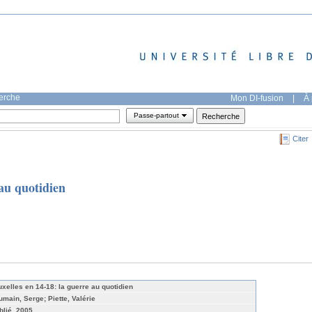
herche
Mon DI-fusion
|
À 
Passe-partout
Citer
 au quotidien
uxelles en 14-18: la guerre au quotidien
umain, Serge; Piette, Valérie
blié, 2005