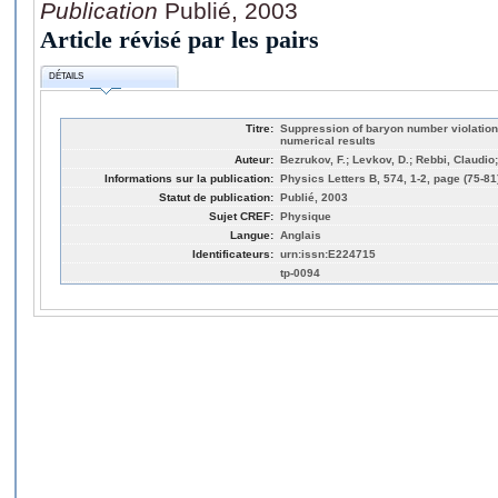
Publication
Publié, 2003
Article révisé par les pairs
DÉTAILS
Titre:
Suppression of baryon number violation 
numerical results
Auteur:
Bezrukov, F.; Levkov, D.; Rebbi, Claudio;
Informations sur la publication:
Physics Letters B, 574, 1-2, page (75-81
Statut de publication:
Publié, 2003
Sujet CREF:
Physique
Langue:
Anglais
Identificateurs:
urn:issn:E224715
tp-0094