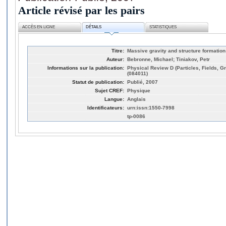
Article révisé par les pairs
ACCÈS EN LIGNE
DÉTAILS
STATISTIQUES
Titre:
Massive gravity and structure formation
Auteur:
Bebronne, Michael; Tiniakov, Petr
Informations sur la publication:
Physical Review D (Particles, Fields, G
(084011)
Statut de publication:
Publié, 2007
Sujet CREF:
Physique
Langue:
Anglais
Identificateurs:
urn:issn:1550-7998
tp-0086