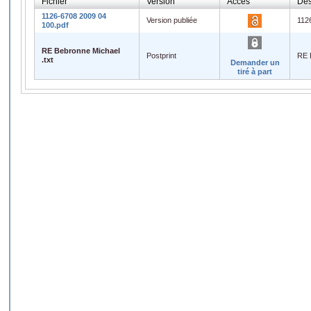
Fichier
Version
Accès
Des
1126-6708 2009 04
Version publiée
112
100.pdf
RE Bebronne Michael
Postprint
RE 
.txt
Demander un
tiré à part