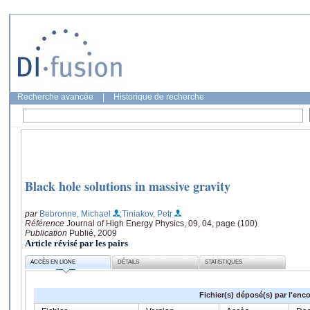
Recherche avancée
|
Historique de recherche
Black hole solutions in massive gravity
par
Bebronne, Michael
;Tiniakov, Petr
Référence
Journal of High Energy Physics, 09, 04, page (100)
Publication
Publié, 2009
Article révisé par les pairs
ACCÈS EN LIGNE
DÉTAILS
STATISTIQUES
Fichier(s) déposé(s) par l'enc