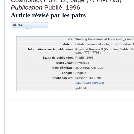
Publication
Publié, 1996
Article révisé par les pairs
DÉTAILS
Titre:
Winding transitions at finite energy and
Auteur:
Habib, Salman; Mottola, Emil; Tiniakov, 
Informations sur la publication:
Physical Review D (Particles, Fields, G
page (7774-7793)
Statut de publication:
Publié, 1996
Sujet CREF:
Physique
Note générale:
JOURNAL ARTICLE
Langue:
Anglais
Identificateurs:
urn:issn:1550-7998
info:pmid/10020788
tp-0084