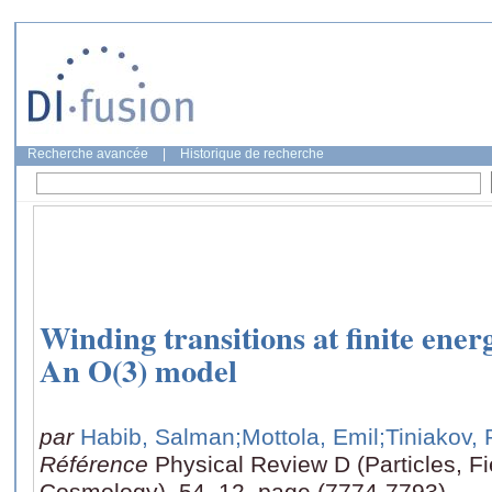
Recherche avancée
|
Historique de recherche
Winding transitions at finite ene
An O(3) model
par
Habib, Salman
;Mottola, Emil
;Tiniakov, 
Référence
Physical Review D (Particles, Fi
Cosmology), 54, 12, page (7774-7793)