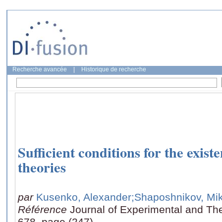
Recherche avancée
|
Historique de recherche
Sufficient conditions for the exist
theories
par
Kusenko, Alexander
;Shaposhnikov, Mik
Référence
Journal of Experimental and The
678, page (247)