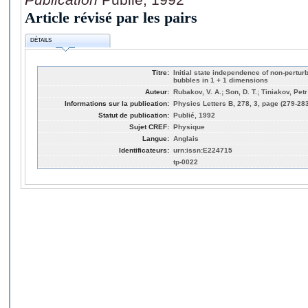
Article révisé par les pairs
DÉTAILS
Titre:
Initial state independence of non-perturb
bubbles in 1 + 1 dimensions
Auteur:
Rubakov, V. A.; Son, D. T.; Tiniakov, Petr
Informations sur la publication:
Physics Letters B, 278, 3, page (279-28
Statut de publication:
Publié, 1992
Sujet CREF:
Physique
Langue:
Anglais
Identificateurs:
urn:issn:E224715
tp-0022