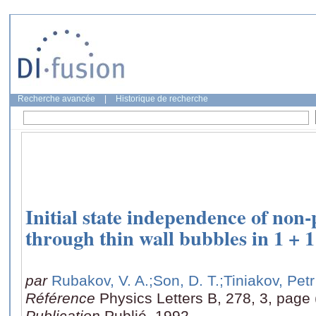
Recherche avancée
|
Historique de recherche
Initial state independence of non-
through thin wall bubbles in 1 + 
par
Rubakov, V. A.
;Son, D. T.
;Tiniakov, Petr
Référence
Physics Letters B, 278, 3, page
Publication
Publié, 1992