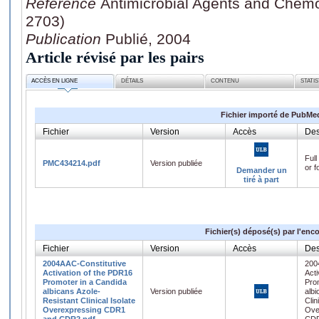
Référence
Antimicrobial Agents and Chemo
2703)
Publication
Publié, 2004
Article révisé par les pairs
ACCÈS EN LIGNE
DÉTAILS
CONTENU
STATI
Fichier importé de PubMe
Fichier
Version
Accès
Des
Full
PMC434214.pdf
Version publiée
or f
Demander un
tiré à part
Fichier(s) déposé(s) par l'enc
Fichier
Version
Accès
Des
2004AAC-Constitutive
200
Activation of the PDR16
Acti
Promoter in a Candida
Pro
albicans Azole-
Version publiée
albi
Resistant Clinical Isolate
Clin
Overexpressing CDR1
Ove
and CDR2.pdf
CD