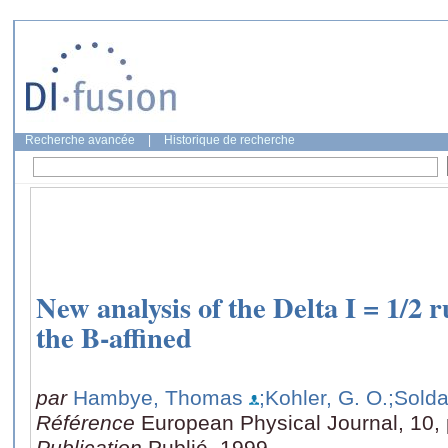
Recherche avancée
|
Historique de recherche
New analysis of the Delta I = 1/2 
the B-affined
par
Hambye, Thomas
;Kohler, G. O.
;Solda
Référence
European Physical Journal, 10,
Publication
Publié, 1999