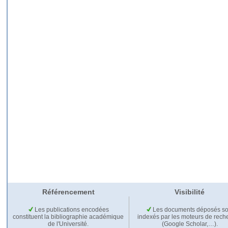
Référencement
Visibilité
Les publications encodées
Les documents déposés so
constituent la bibliographie académique
indexés par les moteurs de rech
de l'Université.
(Google Scholar,…).