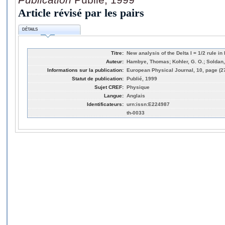
Article révisé par les pairs
DÉTAILS
Titre:
New analysis of the Delta I = 1/2 rule i
Auteur:
Hambye, Thomas; Kohler, G. O.; Soldan, 
Informations sur la publication:
European Physical Journal, 10, page (2
Statut de publication:
Publié, 1999
Sujet CREF:
Physique
Langue:
Anglais
Identificateurs:
urn:issn:E224987
th-0033