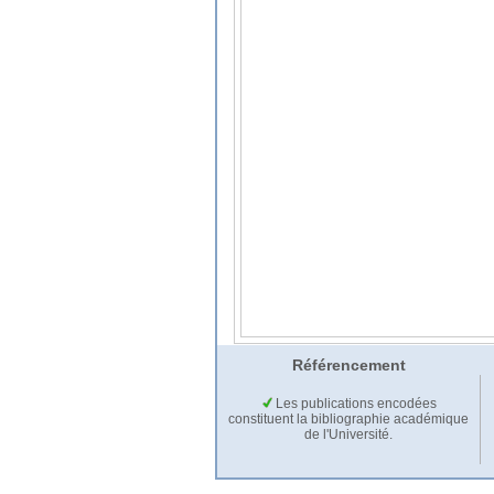
Référencement
Les publications encodées
constituent la bibliographie académique
de l'Université.