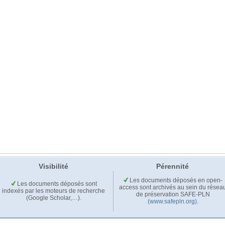
Visibilité
Pérennité
Les documents déposés en open-
Les documents déposés sont
access sont archivés au sein du résea
indexés par les moteurs de recherche
de préservation SAFE-PLN
(Google Scholar,…).
(www.safepln.org)
.