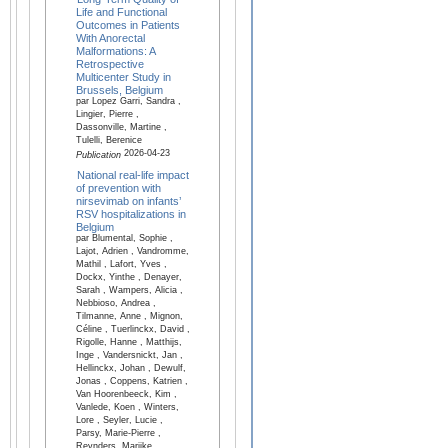
Life and Functional
Outcomes in Patients
With Anorectal
Malformations: A
Retrospective
Multicenter Study in
Brussels, Belgium
par Lopez Garri, Sandra ,
Lingier, Pierre ,
Dassonville, Martine ,
Tulelli, Berenice
2026-04-23
Publication
National real-life impact
of prevention with
nirsevimab on infants’
RSV hospitalizations in
Belgium
par Blumental, Sophie ,
Lajot, Adrien , Vandromme,
Mathil , Lafort, Yves ,
Dockx, Yinthe , Denayer,
Sarah , Wampers, Alicia ,
Nebbioso, Andrea ,
Tilmanne, Anne , Mignon,
Céline , Tuerlinckx, David ,
Rigolle, Hanne , Matthijs,
Inge , Vandersnickt, Jan ,
Hellinckx, Johan , Dewulf,
Jonas , Coppens, Katrien ,
Van Hoorenbeeck, Kim ,
Vanlede, Koen , Winters,
Lore , Seyler, Lucie ,
Parsy, Marie-Pierre ,
Reynders, Marijke ,