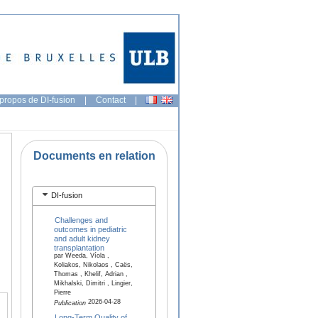
propos de DI-fusion
|
Contact
|
Documents en relation
DI-fusion
Challenges and
outcomes in pediatric
and adult kidney
transplantation
par Weeda, Víola ,
Koliakos, Nikolaos , Caës,
Thomas , Khelif, Adrian ,
Mikhalski, Dimitri , Lingier,
Pierre
2026-04-28
Publication
Long-Term Quality of