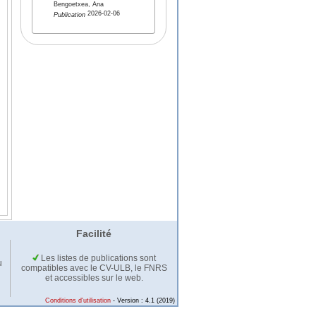
Bengoetxea, Ana
2026-02-06
Publication
Facilité
Les listes de publications sont
u
compatibles avec le CV-ULB, le FNRS
et accessibles sur le web.
Conditions d'utilisation
- Version : 4.1 (2019)