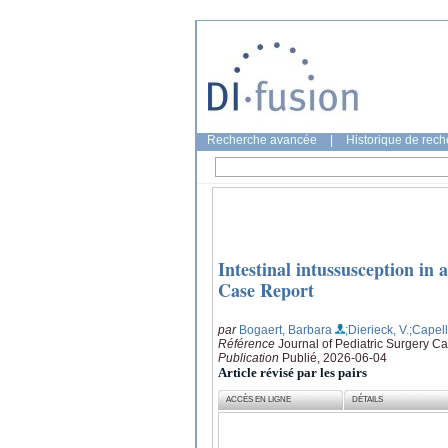
Recherche avancée
|
Historique de rec
Intestinal intussusception in
Case Report
par
Bogaert, Barbara
;Dierieck, V.
;Capell
Référence
Journal of Pediatric Surgery C
Publication
Publié, 2026-06-04
Article révisé par les pairs
ACCÈS EN LIGNE
DÉTAILS