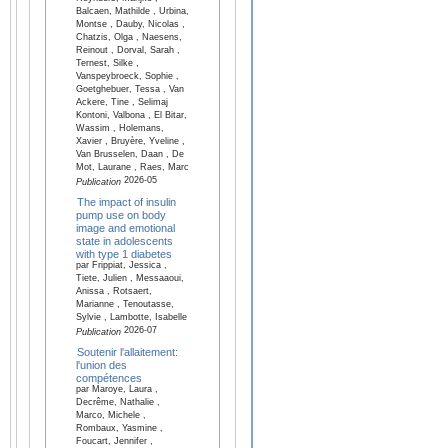
Balcaen, Mathilde , Urbina,
Montse , Dauby, Nicolas ,
Chatzis, Olga , Naesens,
Reinout , Dorval, Sarah ,
Ternest, Silke ,
Vanspeybroeck, Sophie ,
Goetghebuer, Tessa , Van
Ackere, Tine , Selimaj
Kontoni, Valbona , El Bitar,
Wassim , Holemans,
Xavier , Bruyère, Yveline ,
Van Brusselen, Daan , De
Mot, Laurane , Raes, Marc
2026-05
Publication
The impact of insulin
pump use on body
image and emotional
state in adolescents
with type 1 diabetes
par Frippiat, Jessica ,
Tiete, Julien , Messaaoui,
Anissa , Rotsaert,
Marianne , Tenoutasse,
Sylvie , Lambotte, Isabelle
2026-07
Publication
Soutenir l'allaitement:
l'union des
compétences
par Maroye, Laura ,
Decrême, Nathalie ,
Marco, Michele ,
Rombaux, Yasmine ,
Foucart, Jennifer ,