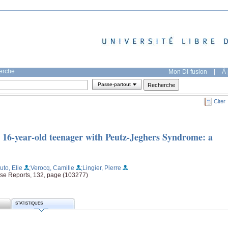
herche
Mon DI-fusion
|
À 
Passe-partout
Citer
 a 16-year-old teenager with Peutz-Jeghers Syndrome: a
uto, Elie
;Verocq, Camille
;Lingier, Pierre
ase Reports, 132, page (103277)
STATISTIQUES