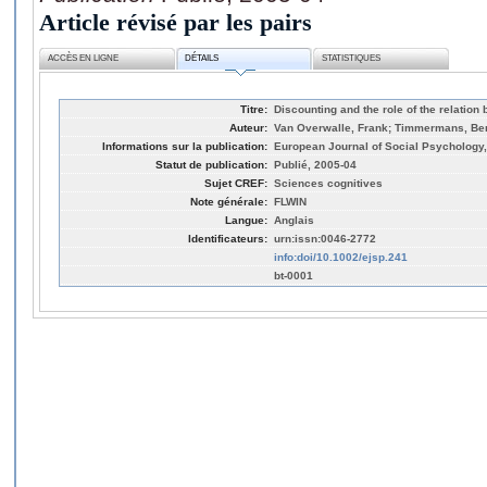
Article révisé par les pairs
ACCÈS EN LIGNE
DÉTAILS
STATISTIQUES
Titre:
Discounting and the role of the relatio
Auteur:
Van Overwalle, Frank; Timmermans, Ber
Informations sur la publication:
European Journal of Social Psychology, 
Statut de publication:
Publié, 2005-04
Sujet CREF:
Sciences cognitives
Note générale:
FLWIN
Langue:
Anglais
Identificateurs:
urn:issn:0046-2772
info:doi/10.1002/ejsp.241
bt-0001