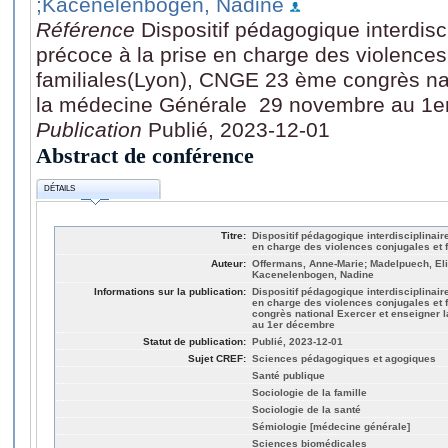
;Kacenelenbogen, Nadine
Référence
Dispositif pédagogique interdisci
précoce à la prise en charge des violences
familiales(Lyon), CNGE 23 ème congrès nat
la médecine Générale 29 novembre au 1e
Publication
Publié, 2023-12-01
Abstract de conférence
DÉTAILS
Titre:
Dispositif pédagogique interdisciplinaire
en charge des violences conjugales et f
Auteur:
Offermans, Anne-Marie; Madelpuech, Eli
Kacenelenbogen, Nadine
Informations sur la publication:
Dispositif pédagogique interdisciplinaire
en charge des violences conjugales et 
congrès national Exercer et enseigner
au 1er décembre
Statut de publication:
Publié, 2023-12-01
Sujet CREF:
Sciences pédagogiques et agogiques
Santé publique
Sociologie de la famille
Sociologie de la santé
Sémiologie [médecine générale]
Sciences biomédicales