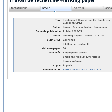
Travail de recherche/Working paper
ACCÈS EN LIGNE
DÉTAILS
CONTENU
STATI
Titre:
Institutional Context and the Employment 
European SMEs
Auteur:
Santos, Anabela; Molica, Francesco
Statut de publication:
Publié, 2026-05
series:
Working Papers TIMES², 2026-082
Sujet CREF:
Economie
Intelligence artificielle
Volumes/pages:
36 p.
Mots-clés:
Employment growth
Small and Medium Enterprises
European Union
Langue:
Anglais
Identificateurs:
RePEc:ict:wpaper:2013/407834