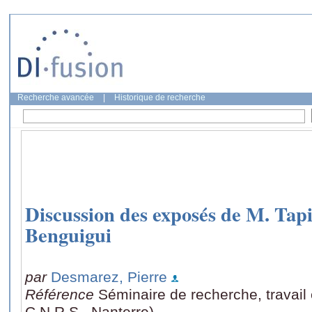
Recherche avancée
|
Historique de recherche
Discussion des exposés de M. Tap
Benguigui
par
Desmarez, Pierre
Référence
Séminaire de recherche, travail
C.N.R.S., Nanterre)