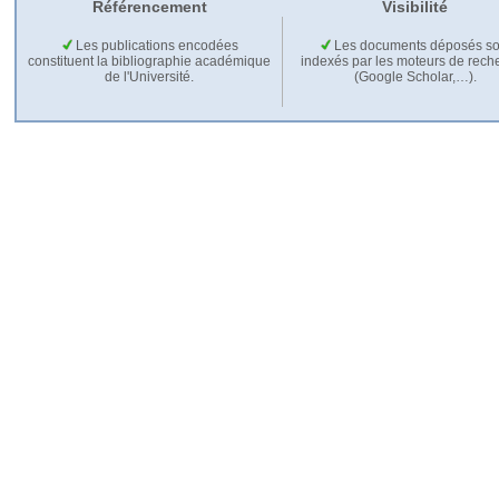
Référencement
Visibilité
Les publications encodées
Les documents déposés so
constituent la bibliographie académique
indexés par les moteurs de rech
de l'Université.
(Google Scholar,…).