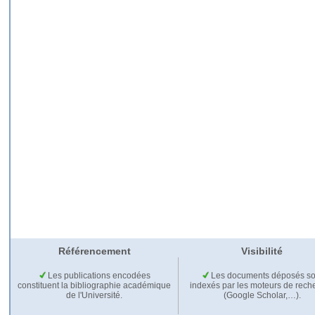
Référencement
Visibilité
Les publications encodées
Les documents déposés so
constituent la bibliographie académique
indexés par les moteurs de rech
de l'Université.
(Google Scholar,…).