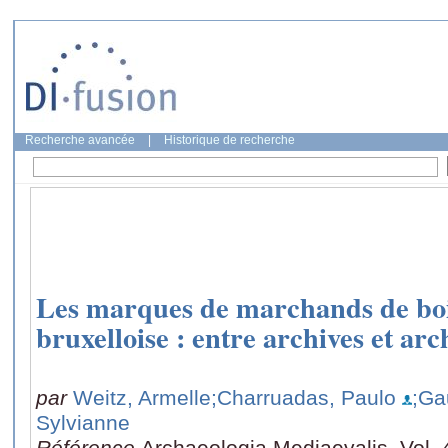
Recherche avancée
|
Historique de recherche
Les marques de marchands de boi
bruxelloise : entre archives et arc
par
Weitz, Armelle
;Charruadas, Paulo
;Ga
Sylvianne
Référence
Archaeologia Mediaevalis, Vol. 