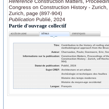
Référence
Construction Matters, Proceeding
Congress on Construction History - Zurich
Zurich, page (897-904)
Publication
Publié, 2024
Partie d'ouvrage collectif
ACCÈS EN LIGNE
DÉTAILS
STATISTIQUES
Titre:
Contribution to the history of roofing sl
methodological approach from the Brus
Auteur:
Charruadas, Paulo; Goemaere, Eric; So
Informations sur la publication:
Construction Matters, Proceedings of th
Construction History - Zurich, vdf Hoch
904)
Statut de publication:
Publié, 2024
Sujet CREF:
Architecture et art urbain
Archéologie et techniques des fouilles
Histoire des temps modernes
Histoire du moyen-age occidental
Langue:
Français