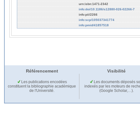
urn:isbn:1471-2342
info:doi/10.1186/s12880-026-02266-7
info:pii/2266
info:scp/105037341774
info:pmid/41857518
Référencement
Visibilité
Les publications encodées
Les documents déposés so
constituent la bibliographie académique
indexés par les moteurs de rech
de l'Université.
(Google Scholar,…).