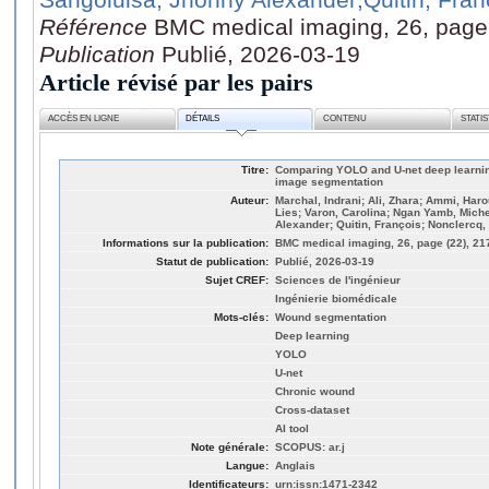
Référence
BMC medical imaging, 26, page 
Publication
Publié, 2026-03-19
Article révisé par les pairs
ACCÈS EN LIGNE
DÉTAILS
CONTENU
STATI
Titre:
Comparing YOLO and U-net deep learnin
image segmentation
Auteur:
Marchal, Indrani; Ali, Zhara; Ammi, Har
Lies; Varon, Carolina; Ngan Yamb, Mich
Alexander; Quitin, François; Nonclercq,
Informations sur la publication:
BMC medical imaging, 26, page (22), 21
Statut de publication:
Publié, 2026-03-19
Sujet CREF:
Sciences de l'ingénieur
Ingénierie biomédicale
Mots-clés:
Wound segmentation
Deep learning
YOLO
U-net
Chronic wound
Cross-dataset
AI tool
Note générale:
SCOPUS: ar.j
Langue:
Anglais
Identificateurs:
urn:issn:1471-2342