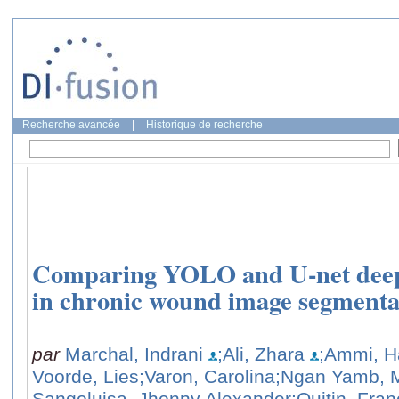
Recherche avancée
|
Historique de recherche
Comparing YOLO and U-net deep 
in chronic wound image segmenta
par
Marchal, Indrani
;Ali, Zhara
;Ammi, H
Voorde, Lies
;Varon, Carolina
;Ngan Yamb, M
Sangoluisa, Jhonny Alexander
;Quitin, Fran