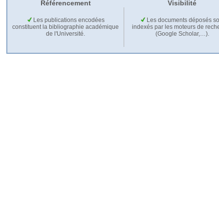
Référencement
Visibilité
Les publications encodées
Les documents déposés so
constituent la bibliographie académique
indexés par les moteurs de rech
de l'Université.
(Google Scholar,…).