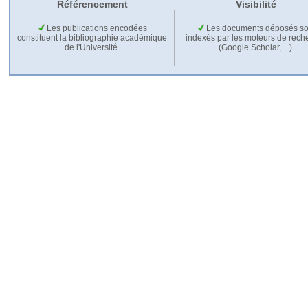
Référencement
Visibilité
Les publications encodées
Les documents déposés so
constituent la bibliographie académique
indexés par les moteurs de rech
de l'Université.
(Google Scholar,…).