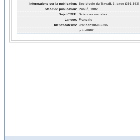
Informations sur la publication:
Sociologie du Travail, 3, page (391-393)
Statut de publication:
Publié, 1992
Sujet CREF:
Sciences sociales
Langue:
Français
Identificateurs:
urn:issn:0038-0296
pdm-0082