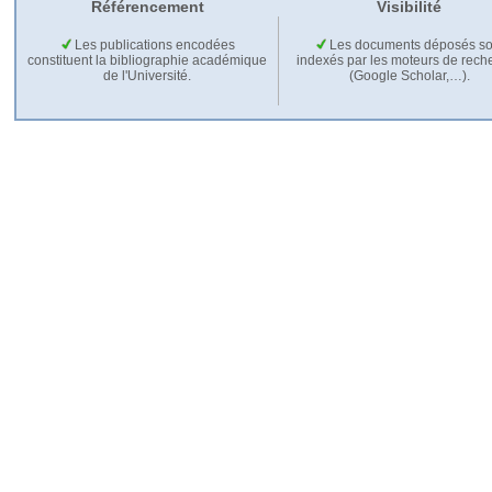
Référencement
Visibilité
Les publications encodées
Les documents déposés so
constituent la bibliographie académique
indexés par les moteurs de rech
de l'Université.
(Google Scholar,…).