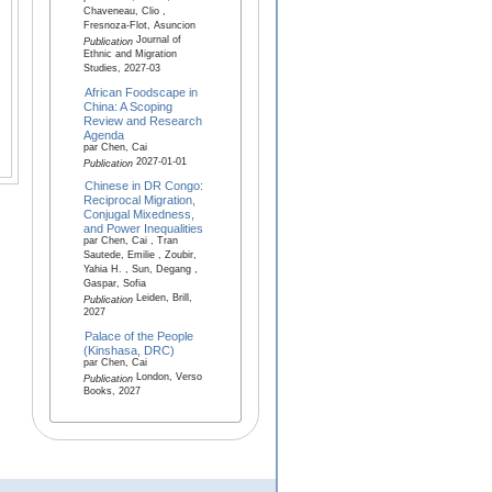
Chaveneau, Clio ,
Fresnoza-Flot, Asuncion
Journal of
Publication
Ethnic and Migration
Studies, 2027-03
African Foodscape in
China: A Scoping
Review and Research
Agenda
par Chen, Cai
2027-01-01
Publication
Chinese in DR Congo:
Reciprocal Migration,
Conjugal Mixedness,
and Power Inequalities
par Chen, Cai , Tran
Sautede, Emilie , Zoubir,
Yahia H. , Sun, Degang ,
Gaspar, Sofia
Leiden, Brill,
Publication
2027
Palace of the People
(Kinshasa, DRC)
par Chen, Cai
London, Verso
Publication
Books, 2027