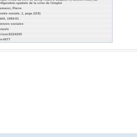
nfiguration spatiale de la crise de l'emploi
smarez, Pierre
Année sociale, 1, page (115)
blié, 1984-01
iences sociales
ançais
n:issn:E224205
m-0077