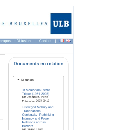
propos de DI-fusion
|
Contact
|
Documents en relation
DI-fusion
In Memoriam Pierre
Tripier (1934‑2025)
par Desmarez, Pierre
2025-09-15
Publication
Privileged Mobility and
Transnational
Conjugality: Rethinking
Intimacy and Power
Relations across
Borders
par Sizaire, Laure ,