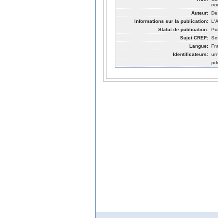
co
Auteur:
De
Informations sur la publication:
L'
Statut de publication:
Pu
Sujet CREF:
Sc
Langue:
Fr
Identificateurs:
ur
pd