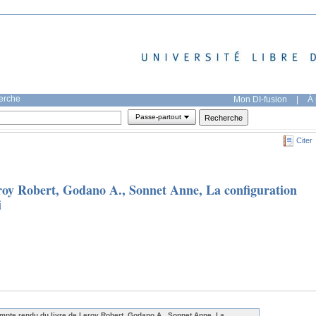
herche
Mon DI-fusion
|
À 
Passe-partout
Citer
roy Robert, Godano A., Sonnet Anne, La configuration
i
mpte rendu du livre de Leroy Robert, Godano A., Sonnet Anne, La