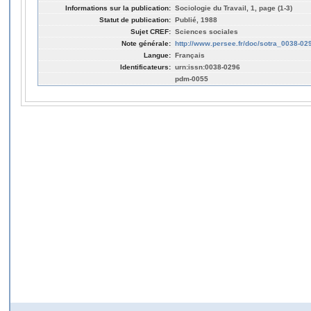
Informations sur la publication:
Sociologie du Travail, 1, page (1-3)
Statut de publication:
Publié, 1988
Sujet CREF:
Sciences sociales
Note générale:
http://www.persee.fr/doc/sotra_0038-
Langue:
Français
Identificateurs:
urn:issn:0038-0296
pdm-0055