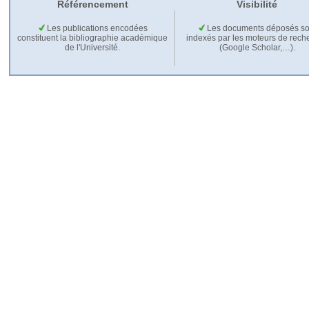
Référencement
Visibilité
Les publications encodées
Les documents déposés so
constituent la bibliographie académique
indexés par les moteurs de rech
de l'Université.
(Google Scholar,…).