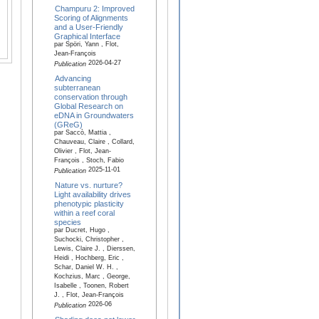
Champuru 2: Improved
Scoring of Alignments
and a User‐Friendly
Graphical Interface
par Spöri, Yann , Flot,
Jean-François
2026-04-27
Publication
Advancing
subterranean
conservation through
Global Research on
eDNA in Groundwaters
(GReG)
par Saccò, Mattia ,
Chauveau, Claire , Collard,
Olivier , Flot, Jean-
François , Stoch, Fabio
2025-11-01
Publication
Nature vs. nurture?
Light availability drives
phenotypic plasticity
within a reef coral
species
par Ducret, Hugo ,
Suchocki, Christopher ,
Lewis, Claire J. , Dierssen,
Heidi , Hochberg, Eric ,
Schar, Daniel W. H. ,
Kochzius, Marc , George,
Isabelle , Toonen, Robert
J. , Flot, Jean-François
2026-06
Publication