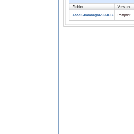
Fichier
Version
AsadiGharabaghi2026ICB.pdf
Postprint