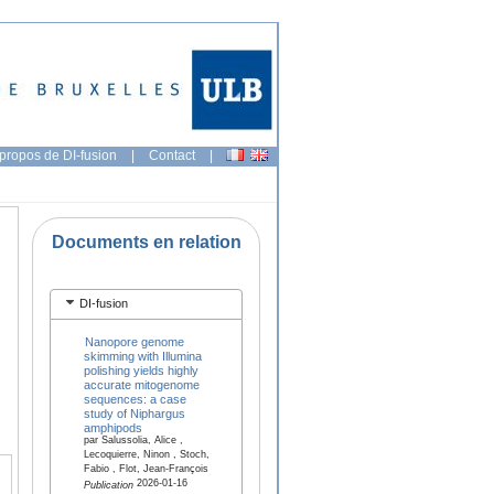
propos de DI-fusion
|
Contact
|
Documents en relation
DI-fusion
Nanopore genome
skimming with Illumina
polishing yields highly
accurate mitogenome
sequences: a case
study of Niphargus
amphipods
par Salussolia, Alice ,
Lecoquierre, Ninon , Stoch,
Fabio , Flot, Jean-François
2026-01-16
Publication