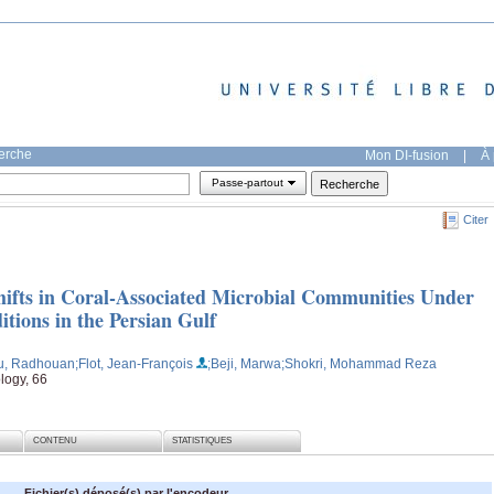
herche
Mon DI-fusion
|
À 
Passe-partout
Citer
hifts in Coral-Associated Microbial Communities Under
ions in the Persian Gulf
u, Radhouan
;Flot, Jean-François
;Beji, Marwa
;Shokri, Mohammad Reza
logy, 66
CONTENU
STATISTIQUES
Fichier(s) déposé(s) par l'encodeur