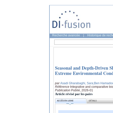
Recherche avancée
|
Historique de rec
Seasonal and Depth-Driven S
Extreme Environmental Condit
par
Asadi Gharabaghi, Sara
;Ben Hamado
Référence
Integrative and comparative bio
Publication
Publié, 2026-01
Article révisé par les pairs
ACCÈS EN LIGNE
DÉTAILS