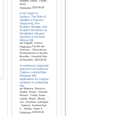
Abdallah, Edista , Fontijn,
Karen
2025-08-28
Publication
From Depth to
Surface: The Role of
Volatiles in Passive
Degassing, Pre-
Eruptive Storage, and
Eruptive Dynamics at
Peralkaline Volcanic
Systems in the East
African Rift
par Cappelli, Lorenzo
Faculté des
Publication
Sciences – Géosciences,
Environnement et Société,
Bruxelles, Université libre
de Bruxelles, 2025-06-03
A continuous magmatic
spectrum at Gedemsa
Caldera, central Main
Ethiopian Rift:
implications for magma
evolution in continental
rifts
par Bedassa, Gemechu ,
Ayalew, Dereje , Getaneh,
Worash , Fontijn, Karen ,
Laubier, Muriel , Blundy,
Jon , Emishaw, Luelseged
, Tadesse, Amdemichael
Z. , Melaku, Abate A.
2026-05-29
Publication