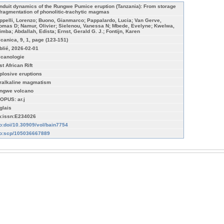
nduit dynamics of the Rungwe Pumice eruption (Tanzania): From storage
 fragmentation of phonolitic-trachytic magmas
ppelli, Lorenzo; Buono, Gianmarco; Pappalardo, Lucia; Van Gerve,
omas D; Namur, Olivier; Sielenou, Vanessa N; Mbede, Evelyne; Kwelwa,
imba; Abdallah, Edista; Ernst, Gerald G. J.; Fontijn, Karen
lcanica, 9, 1, page (123-151)
blié, 2026-02-01
lcanologie
t African Rift
plosive eruptions
ralkaline magmatism
ngwe volcano
OPUS: ar.j
glais
n:issn:E234026
fo:doi/10.30909/vol/bain7754
fo:scp/105036667889