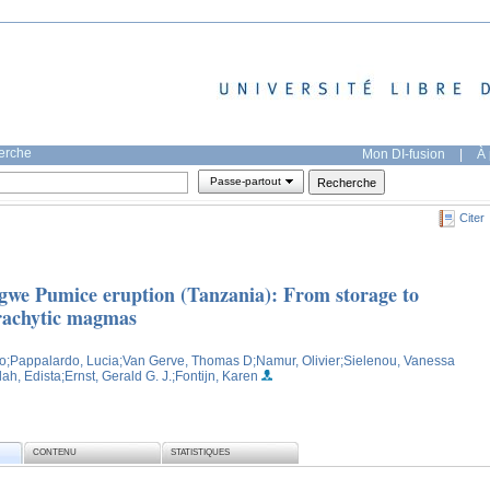
herche
Mon DI-fusion
|
À 
Passe-partout
Citer
gwe Pumice eruption (Tanzania): From storage to
trachytic magmas
o
;Pappalardo, Lucia
;Van Gerve, Thomas D
;Namur, Olivier
;Sielenou, Vanessa
lah, Edista
;Ernst, Gerald G. J.
;Fontijn, Karen
CONTENU
STATISTIQUES