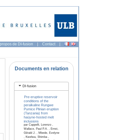
propos de DI-fusion
|
Contact
|
Documents en relation
DI-fusion
Pre-eruptive reservoir
conditions of the
peralkaline Rungwe
Pumice Plinian eruption
(Tanzania) from
haüyne-hosted melt
inclusions
par Cappelli, Lorenzo ,
Wallace, Paul P.A. , Ernst,
Gérald J. , Mbede, Evelyne
, Kwelwa, Shimba ,