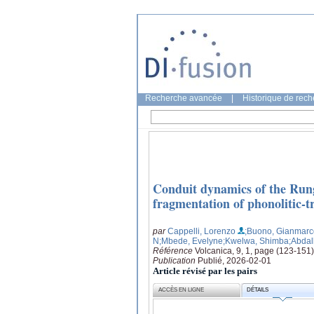
Recherche avancée
|
Historique de rec
Conduit dynamics of the Run
fragmentation of phonolitic-
par
Cappelli, Lorenzo
;Buono, Gianmarc
N
;Mbede, Evelyne
;Kwelwa, Shimba
;Abdal
Référence
Volcanica, 9, 1, page (123-151)
Publication
Publié, 2026-02-01
Article révisé par les pairs
ACCÈS EN LIGNE
DÉTAILS