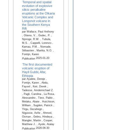
Temporal and spatial
evolution of explosive
silicic peralkaline
eruptions at the Olkaria
Volcanic Complex and
Longonot volcano in
the Southern Kenya
Rift
par Wallace, Paul Anthony
, Otieno, V. , Godec, P. ,
Njoroge, R.W. , Tubula,
M.S. , Cappelli, Lorenzo ,
Kamau, P.M. , Nomade,
Sébastien , Mariita, N.O. ,
Fontijn, Karen
2025-01-20
Publication
The first documented
volcanic eruption of
Hayli Gubbi, Afar,
Ethiopia
par Ayalew, Dereje ,
Fontijn, Karen , Abdu,
Faysel , Keir, Derek ,
Tadesse, Amdemichael Z.
, Pagli, Carolina , La Rosa,
Alessandro , Tierz, Pablo ,
Melaku, Abate , Hutchison,
William , Sugden, Patrick ,
Yirgu, Gezahegn ,
Nigussie, Asfie , Ahmed,
Osman , Gebru, Hindeya ,
Mangler, Martin , Cooper,
Matthew J. , Ayele, Atalay
2026-06-30
Publication