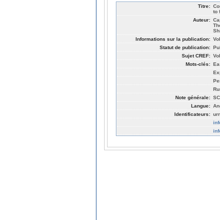
Titre:
Co
to
Auteur:
Ca
Th
Sh
Informations sur la publication:
Vo
Statut de publication:
Pu
Sujet CREF:
Vo
Mots-clés:
Eas
Ex
Pe
Ru
Note générale:
SC
Langue:
An
Identificateurs:
ur
in
in