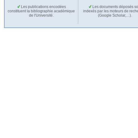
Les publications encodées
Les documents déposés so
constituent la bibliographie académique
indexés par les moteurs de rech
de l'Université.
(Google Scholar,…).