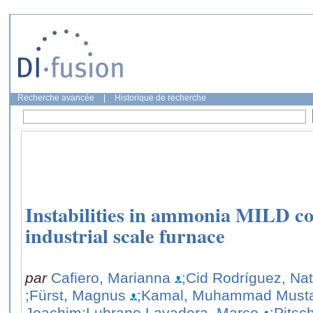
Recherche avancée
|
Historique de recherche
Instabilities in ammonia MILD co
industrial scale furnace
par
Cafiero, Marianna
;Cid Rodríguez, Nat
;Fürst, Magnus
;Kamal, Muhammad Must
Joachim
;Lubrano Lavadera, Marco
;Pitsc