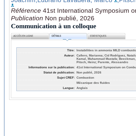
Référence
41st International Symposium 
Publication
Non publié, 2026
Communication à un colloque
ACCÈS EN LIGNE
DÉTAILS
STATISTIQUES
Titre:
Instabilities in ammonia MILD combustio
Auteur:
Cafiero, Marianna; Cid Rodríguez, Natal
Kamal, Muhammad Mustafa; Beeckman, 
Pitsch, Heinz; Parente, Alessandro
Informations sur la publication:
41st International Symposium on Combu
Statut de publication:
Non publié, 2026
Sujet CREF:
Combustion
Mécanique des fluides
Langue:
Anglais