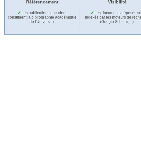
Référencement
Visibilité
Les publications encodées
Les documents déposés so
constituent la bibliographie académique
indexés par les moteurs de rech
de l'Université.
(Google Scholar,…).