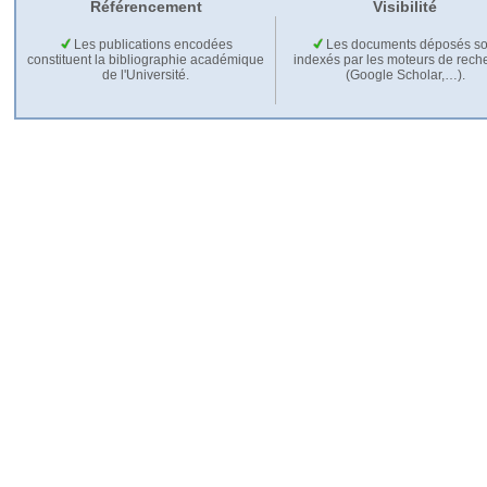
Référencement
Visibilité
Les publications encodées
Les documents déposés so
constituent la bibliographie académique
indexés par les moteurs de rech
de l'Université.
(Google Scholar,…).