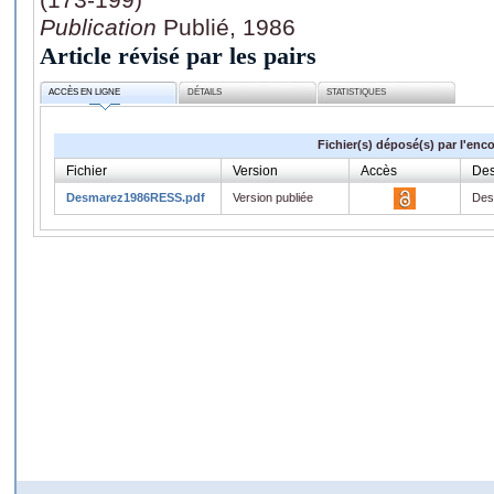
Publication
Publié, 1986
Article révisé par les pairs
ACCÈS EN LIGNE
DÉTAILS
STATISTIQUES
Fichier(s) déposé(s) par l'enc
Fichier
Version
Accès
Des
Desmarez1986RESS.pdf
Version publiée
Des