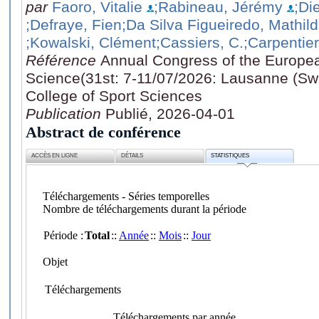
par
Faoro, Vitalie
;Rabineau, Jérémy
;Di
;Defraye, Fien
;Da Silva Figueiredo, Mathil
;Kowalski, Clément
;Cassiers, C.
;Carpentier
Référence
Annual Congress of the Europea
Science(31st: 7-11/07/2026: Lausanne (Swi
College of Sport Sciences
Publication
Publié, 2026-04-01
Abstract de conférence
ACCÈS EN LIGNE
DÉTAILS
STATISTIQUES