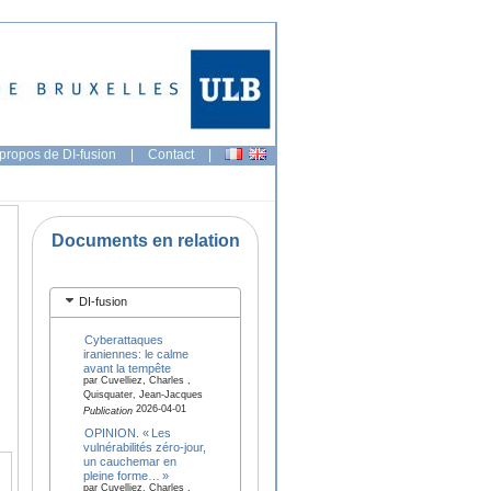
propos de DI-fusion
|
Contact
|
Documents en relation
DI-fusion
Cyberattaques
iraniennes: le calme
avant la tempête
par Cuvelliez, Charles ,
Quisquater, Jean-Jacques
2026-04-01
Publication
OPINION. « Les
vulnérabilités zéro-jour,
un cauchemar en
pleine forme… »
par Cuvelliez, Charles ,