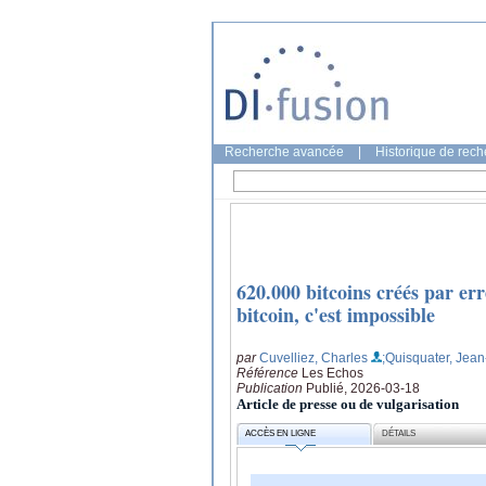
Recherche avancée
|
Historique de rec
620.000 bitcoins créés par erre
bitcoin, c'est impossible
par
Cuvelliez, Charles
;Quisquater, Jea
Référence
Les Echos
Publication
Publié, 2026-03-18
Article de presse ou de vulgarisation
ACCÈS EN LIGNE
DÉTAILS