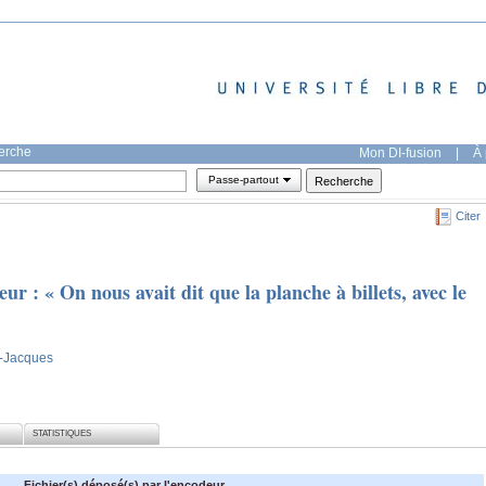
herche
Mon DI-fusion
|
À 
Passe-partout
Citer
ur : « On nous avait dit que la planche à billets, avec le
n-Jacques
STATISTIQUES
Fichier(s) déposé(s) par l'encodeur