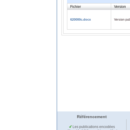
Fichier
Version
620000c.docx
Version pub
Référencement
Les publications encodées