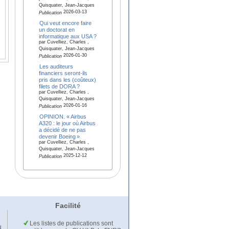
Quisquater, Jean-Jacques
2026-03-13
Publication
Qui veut encore faire
un doctorat en
informatique aux USA ?
par Cuvelliez, Charles ,
Quisquater, Jean-Jacques
2026-01-30
Publication
Les auditeurs
financiers seront-ils
pris dans les (coûteux)
filets de DORA ?
par Cuvelliez, Charles ,
Quisquater, Jean-Jacques
2026-01-16
Publication
OPINION. « Airbus
A320 : le jour où Airbus
a décidé de ne pas
devenir Boeing »
par Cuvelliez, Charles ,
Quisquater, Jean-Jacques
2025-12-12
Publication
Facilité
Les listes de publications sont
u