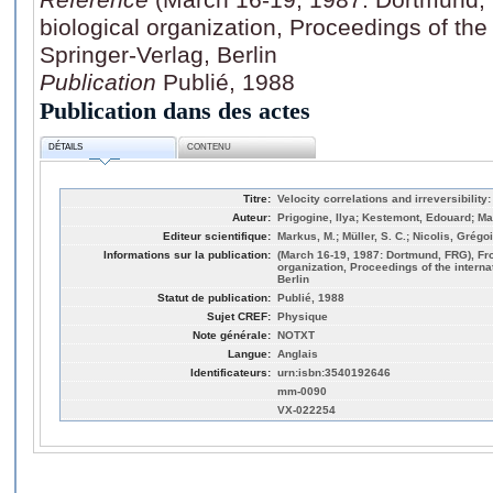
biological organization, Proceedings of th
Springer-Verlag, Berlin
Publication
Publié, 1988
Publication dans des actes
DÉTAILS
CONTENU
Titre:
Velocity correlations and irreversibili
Auteur:
Prigogine, Ilya; Kestemont, Edouard; Ma
Editeur scientifique:
Markus, M.; Müller, S. C.; Nicolis, Grégo
Informations sur la publication:
(March 16-19, 1987: Dortmund, FRG), Fr
organization, Proceedings of the intern
Berlin
Statut de publication:
Publié, 1988
Sujet CREF:
Physique
Note générale:
NOTXT
Langue:
Anglais
Identificateurs:
urn:isbn:3540192646
mm-0090
VX-022254