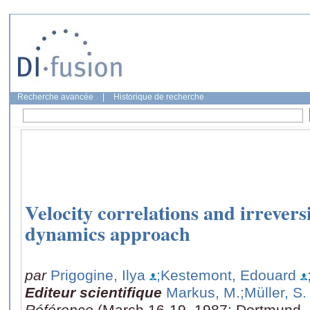
Recherche avancée
|
Historique de recherche
Velocity correlations and irrevers
dynamics approach
par
Prigogine, Ilya
;Kestemont, Edouard
Editeur scientifique
Markus, M.
;Müller, S.
Référence
(March 16-19, 1987: Dortmund,