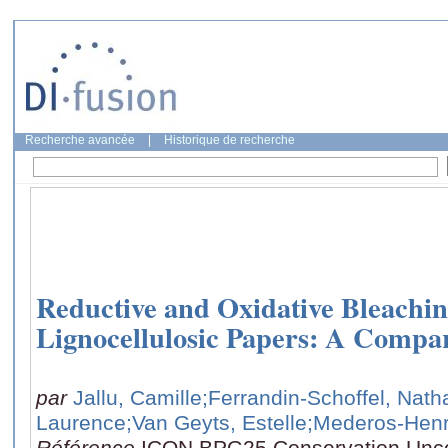
Recherche avancée
|
Historique de recherche
Reductive and Oxidative Bleachin
Lignocellulosic Papers: A Compa
par
Jallu, Camille
;Ferrandin-Schoffel, Nath
Laurence
;Van Geyts, Estelle
;Mederos-Henr
Référence
ICON BPG25 Conservation Uncov