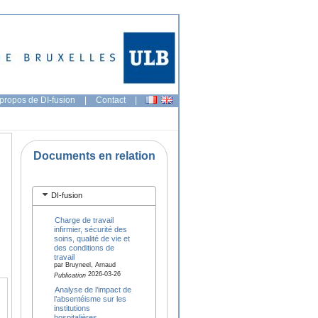
propos de DI-fusion
|
Contact
|
Documents en relation
DI-fusion
Charge de travail
infirmier, sécurité des
soins, qualité de vie et
des conditions de
travail
par Bruyneel, Arnaud
2026-03-26
Publication
Analyse de l’impact de
l’absentéisme sur les
institutions
hospitalières