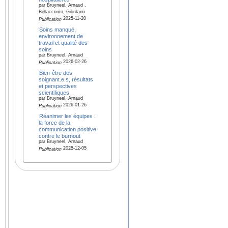
par Bruyneel, Arnaud ,
Bellaccomo, Giordano
2025-11-20
Publication
Soins manqué,
environnement de
travail et qualité des
soins
par Bruyneel, Arnaud
2026-02-26
Publication
Bien-être des
soignant.e.s, résultats
et perspectives
scientifiques
par Bruyneel, Arnaud
2026-01-26
Publication
Réanimer les équipes :
la force de la
communication positive
contre le burnout
par Bruyneel, Arnaud
2025-12-05
Publication