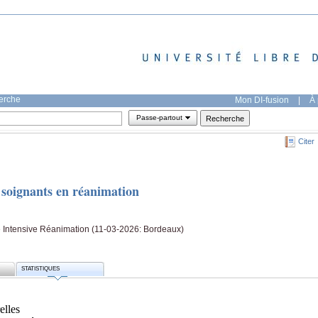
herche
Mon DI-fusion
|
À 
Passe-partout
Citer
es soignants en réanimation
 Intensive Réanimation (11-03-2026: Bordeaux)
STATISTIQUES