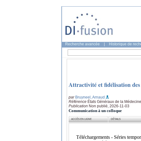
Recherche avancée
|
Historique de rec
Attractivité et fidélisation d
par
Bruyneel, Arnaud
Référence
États Généraux de la Médecine
Publication
Non publié, 2026-11-03
Communication à un colloque
ACCÈS EN LIGNE
DÉTAILS