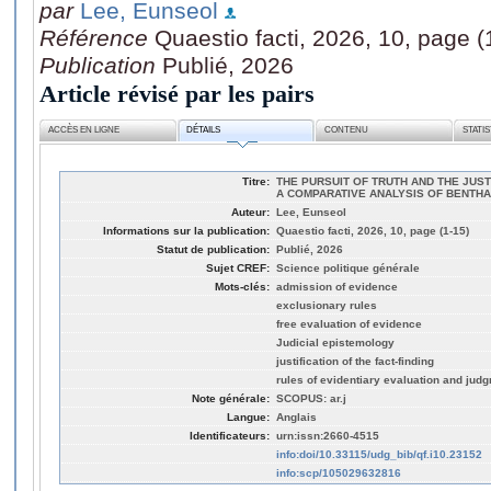
par
Lee, Eunseol
Référence
Quaestio facti, 2026, 10, page (
Publication
Publié, 2026
Article révisé par les pairs
ACCÈS EN LIGNE
DÉTAILS
CONTENU
STATI
Titre:
THE PURSUIT OF TRUTH AND THE JUSTI
A COMPARATIVE ANALYSIS OF BENTH
Auteur:
Lee, Eunseol
Informations sur la publication:
Quaestio facti, 2026, 10, page (1-15)
Statut de publication:
Publié, 2026
Sujet CREF:
Science politique générale
Mots-clés:
admission of evidence
exclusionary rules
free evaluation of evidence
Judicial epistemology
justification of the fact-finding
rules of evidentiary evaluation and jud
Note générale:
SCOPUS: ar.j
Langue:
Anglais
Identificateurs:
urn:issn:2660-4515
info:doi/10.33115/udg_bib/qf.i10.23152
info:scp/105029632816