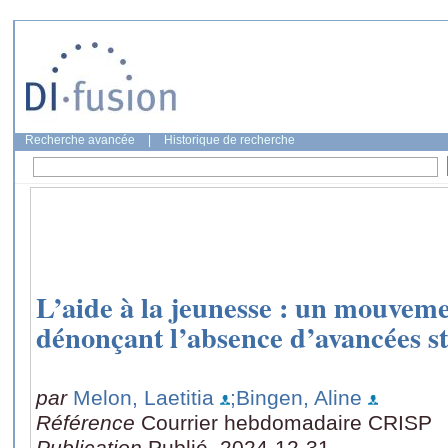
Recherche avancée
|
Historique de recherche
L’aide à la jeunesse : un mouveme
dénonçant l’absence d’avancées st
par
Melon, Laetitia
;Bingen, Aline
Référence
Courrier hebdomadaire CRISP
Publication
Publié, 2024-12-31