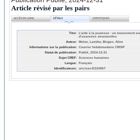
Article révisé par les pairs
ACCÈS EN LIGNE
DÉTAILS
STATISTIQUES
Titre:
L’aide à la jeunesse : un mouvement so
d’avancées structurelles
Auteur:
Melon, Laetitia; Bingen, Aline
Informations sur la publication:
Courrier hebdomadaire CRISP
Statut de publication:
Publié, 2024-12-31
Sujet CREF:
Sciences humaines
Langue:
Français
Identificateurs:
urn:issn:E224967