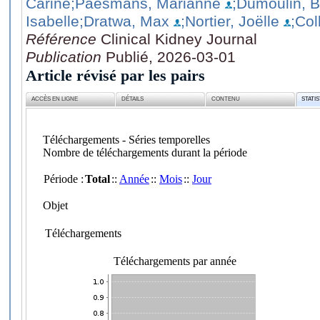
Carine
;Paesmans, Marianne
;Dumoulin, B
Isabelle
;Dratwa, Max
;Nortier, Joëlle
;Col
Référence
Clinical Kidney Journal
Publication
Publié, 2026-03-01
Article révisé par les pairs
ACCÈS EN LIGNE
DÉTAILS
CONTENU
STATI