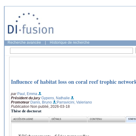
Recherche avancée
|
Historique de recherche
Influence of habitat loss on coral reef trophic networ
par
Paul, Emma
Président du jury
Gypens, Nathalie
Promoteur
Danis, Bruno
;Parravicini, Valeriano
Publication
Non publié, 2026-03-18
Thèse de doctorat
ACCÈS EN LIGNE
DÉTAILS
CONTENU
STATI