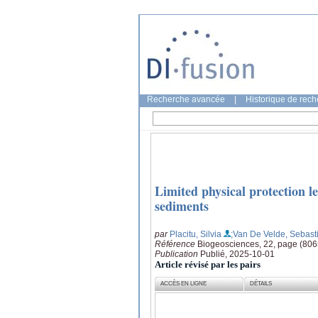
Recherche avancée
|
Historique de rec
Limited physical protection le
sediments
par
Placitu, Silvia
;Van De Velde, Sebast
Référence
Biogeosciences, 22, page (80
Publication
Publié, 2025-10-01
Article révisé par les pairs
ACCÈS EN LIGNE
DÉTAILS