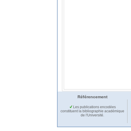
Référencement
Les publications encodées
constituent la bibliographie académique
de l'Université.