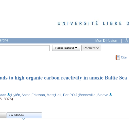
herche
Mon DI-fusion
|
À 
Passe-partout
Citer
ads to high organic carbon reactivity in anoxic Baltic Sea
iaan
;Hylén, Astrid
;Eriksson, Mats
;Hall, Per P.O.J.
;Bonneville, Steeve
65–8076)
STATISTIQUES