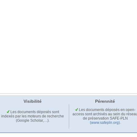
Visibilité
Pérennité
Les documents déposés en open-
Les documents déposés sont
access sont archivés au sein du résea
indexés par les moteurs de recherche
de préservation SAFE-PLN
(Google Scholar,…).
(www.safepln.org)
.