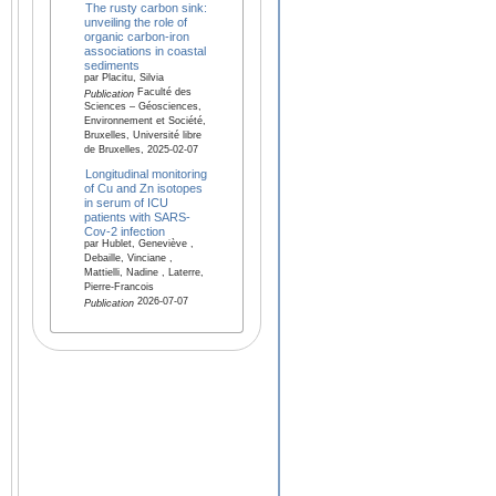
The rusty carbon sink:
unveiling the role of
organic carbon-iron
associations in coastal
sediments
par Placitu, Silvia
Faculté des
Publication
Sciences – Géosciences,
Environnement et Société,
Bruxelles, Université libre
de Bruxelles, 2025-02-07
Longitudinal monitoring
of Cu and Zn isotopes
in serum of ICU
patients with SARS-
Cov-2 infection
par Hublet, Geneviève ,
Debaille, Vinciane ,
Mattielli, Nadine , Laterre,
Pierre-Francois
2026-07-07
Publication