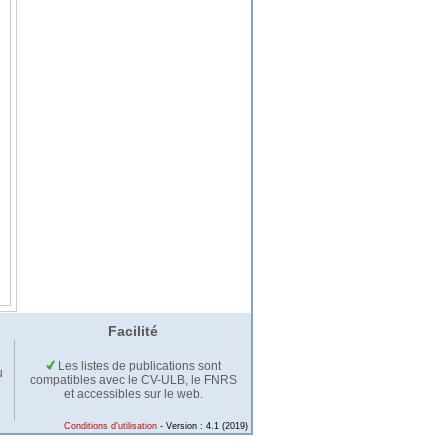
Facilité
Les listes de publications sont
u
compatibles avec le CV-ULB, le FNRS
et accessibles sur le web.
Conditions d'utilisation
- Version : 4.1 (2019)