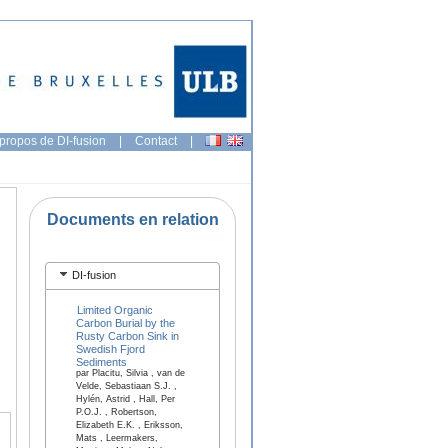
propos de DI-fusion
|
Contact
|
Documents en relation
DI-fusion
Limited Organic
Carbon Burial by the
Rusty Carbon Sink in
Swedish Fjord
Sediments
par Placitu, Silvia , van de
Velde, Sebastiaan S.J. ,
Hylén, Astrid , Hall, Per
P.O.J. , Robertson,
Elizabeth E.K. , Eriksson,
Mats , Leermakers,