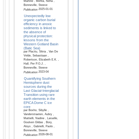
Martine , Mehta, Neha ,
Bonneville, Steeve
2025-01-01
Publication
Unexpectedly low
organic carbon burial
efficiency in anoxic
sediments is linked to
the absence of
physical protection:
lessons from the
Western Gotland Basin
(Batic Sea)
par Placitu, Silvia , Van De
Velde, Sebastiaan ,
Robertson, Elizabeth E.K. ,
Hall, Per P.O.J. ,
Bonneville, Steeve
2023-04
Publication
Quantifying Southern
Hemisphere dust
sources during the
Last Glacial-Interglacial
Transition using rare
earth elements in the
EPICA Dome C ice
core
par Boxho, Sibylle ,
Vanderstraeten, Aubry ,
Mattielli, Nadine , Laruelle,
Goulven Gildas , Bory,
Aloys , Gabrielli, Paolo ,
Bonneville, Steeve
2026-08-01
Publication