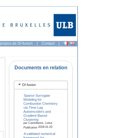
propos de DI-fusion
|
Contact
|
Documents en relation
DI-fusion
Sparse Surrogate
Modeling for
Combustion Chemistry
via Time-Lag
Autoencoders and
Gradient-Based
Clustering
par Castellanos, Luisa
2026-01-20
Publication
A validated numerical
framework for