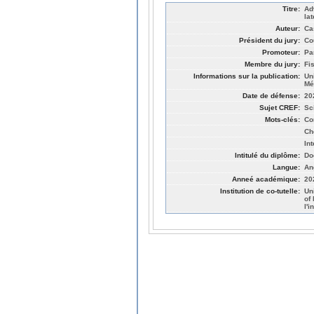
Titre:
Ad
la
Auteur:
Ca
Président du jury:
Co
Promoteur:
Pa
Membre du jury:
Fi
Informations sur la publication:
Un
Mé
Date de défense:
20
Sujet CREF:
Sc
Mots-clés:
Co
Ch
Int
Intitulé du diplôme:
Do
Langue:
An
Anneé académique:
20
Institution de co-tutelle:
Un
of
l'i