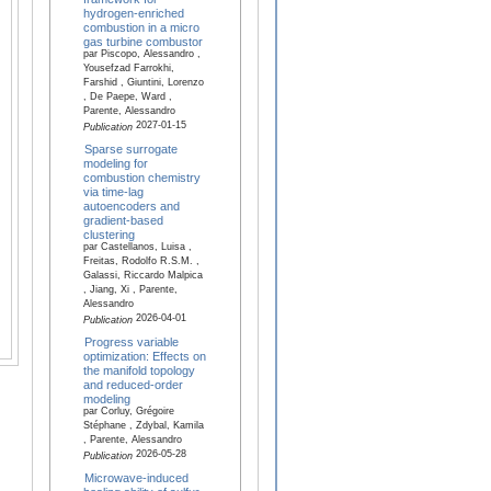
hydrogen-enriched
combustion in a micro
gas turbine combustor
par Piscopo, Alessandro ,
Yousefzad Farrokhi,
Farshid , Giuntini, Lorenzo
, De Paepe, Ward ,
Parente, Alessandro
2027-01-15
Publication
Sparse surrogate
modeling for
combustion chemistry
via time-lag
autoencoders and
gradient-based
clustering
par Castellanos, Luisa ,
Freitas, Rodolfo R.S.M. ,
Galassi, Riccardo Malpica
, Jiang, Xi , Parente,
Alessandro
2026-04-01
Publication
Progress variable
optimization: Effects on
the manifold topology
and reduced-order
modeling
par Corluy, Grégoire
Stéphane , Zdybal, Kamila
, Parente, Alessandro
2026-05-28
Publication
Microwave-induced