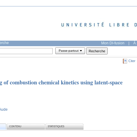
herche
Mon DI-fusion
|
À 
Passe-partout
Citer
 of combustion chemical kinetics using latent-space
 Aude
CONTENU
STATISTIQUES