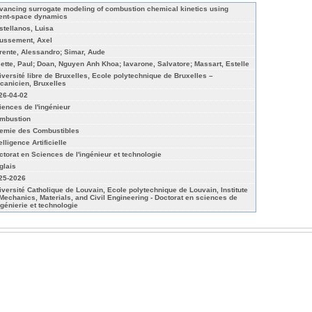
vancing surrogate modeling of combustion chemical kinetics using
tent-space dynamics
stellanos, Luisa
ussement, Axel
rente, Alessandro; Simar, Aude
sette, Paul; Doan, Nguyen Anh Khoa; Iavarone, Salvatore; Massart, Estelle
iversité libre de Bruxelles, Ecole polytechnique de Bruxelles –
canicien, Bruxelles
26-04-02
iences de l'ingénieur
mbustion
emie des Combustibles
elligence Artificielle
ctorat en Sciences de l'ingénieur et technologie
glais
25-2026
iversité Catholique de Louvain, Ecole polytechnique de Louvain, Institute
 Mechanics, Materials, and Civil Engineering - Doctorat en sciences de
ngénierie et technologie