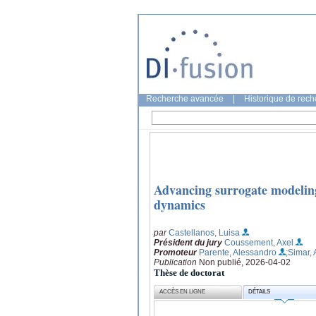
Recherche avancée
|
Historique de rec
Advancing surrogate modeling
dynamics
par
Castellanos, Luisa
Président du jury
Coussement, Axel
Promoteur
Parente, Alessandro
;Simar,
Publication
Non publié, 2026-04-02
Thèse de doctorat
ACCÈS EN LIGNE
DÉTAILS