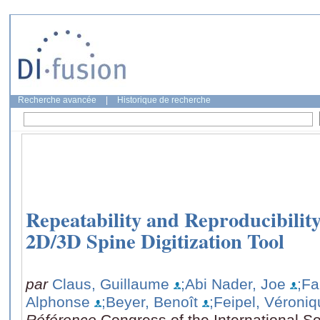
Recherche avancée
|
Historique de recherche
Repeatability and Reproducibility
2D/3D Spine Digitization Tool
par
Claus, Guillaume
;Abi Nader, Joe
;Fa
Alphonse
;Beyer, Benoît
;Feipel, Véroni
Référence
Congress of the International S