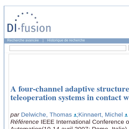
Recherche avancée
|
Historique de recherche
A four-channel adaptive structure 
teleoperation systems in contact 
par
Delwiche, Thomas
;Kinnaert, Michel
Référence
IEEE International Conference 
Automation(10-14 avril 2007: Rome, Italie)