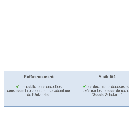
Référencement
Visibilité
Les publications encodées
Les documents déposés so
constituent la bibliographie académique
indexés par les moteurs de rech
de l'Université.
(Google Scholar,…).