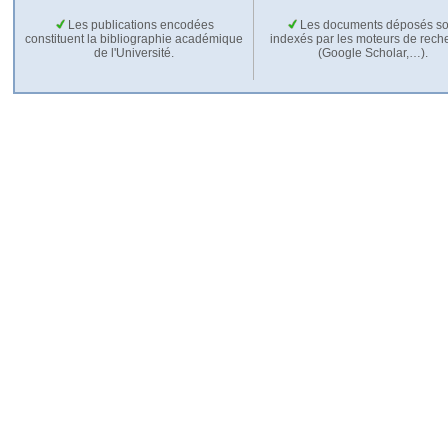
Les publications encodées
Les documents déposés so
constituent la bibliographie académique
indexés par les moteurs de rech
de l'Université.
(Google Scholar,…).