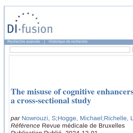
Recherche avancée
|
Historique de recherche
The misuse of cognitive enhancers
a cross-sectional study
par
Nowrouzi, S
;Hogge, Michael
;Richelle, 
Référence
Revue médicale de Bruxelles
Publication
Publié, 2024-12-01